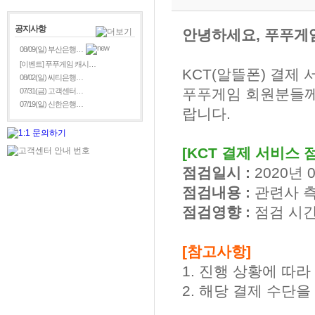
공지사항
안녕하세요, 푸푸게
08/09(일) 부산은행…
[이벤트] 푸푸게임 캐시…
KCT(알뜰폰) 결제
08/02(일) 씨티은행…
푸푸게임 회원분들께
07/31(금) 고객센터…
07/19(일) 신한은행…
랍니다.
[KCT 결제 서비스 
점검일시 :
2020년 0
점검내용 :
관련사 측
점검영향 :
점검 시간
[참고사항]
1. 진행 상황에 따
2. 해당 결제 수단