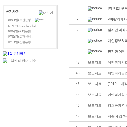
-
[이벤트] 푸
공지사항
-
<바람의기사
08/09(일) 부산은행…
[이벤트] 푸푸게임 캐시…
-
실시간 계좌
08/02(일) 씨티은행…
07/31(금) 고객센터…
-
개인정보처리
07/19(일) 신한은행…
-
안전한 게임 
47
보도자료
이엔피게임즈
46
보도자료
이엔피게임즈,
45
보도자료
[2019 기대
44
보도자료
이엔피게임즈 
43
보도자료
강호동의 정통
42
보도자료
퍼즐 게임 