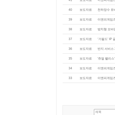
41
보도자료
이엔피게임즈 
40
보도자료
천하장수 유
39
보도자료
이엔피게임즈-인
38
보도자료
방치형 모바일
37
보도자료
‘가필드’ I
36
보도자료
반지 서비스 
35
보도자료
'쥬얼 팰리스
34
보도자료
이엔피게임즈 
33
보도자료
이엔피게임즈 