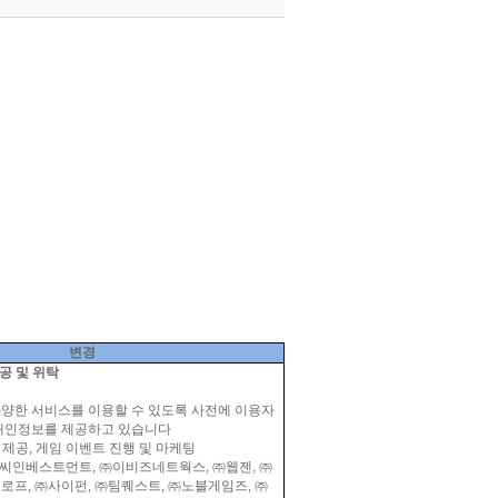
변경
공 및 위탁
양한 서비스를 이용할 수 있도록 사전에 이용자
 개인정보를 제공하고 있습니다
 제공
,
게임 이벤트 진행 및 마케팅
씨인베스트먼트
,
㈜이비즈네트웍스
,
㈜웹젠
,
㈜
밸로프
,
㈜사이펀
,
㈜팀퀘스트
,
㈜노블게임즈
,
㈜