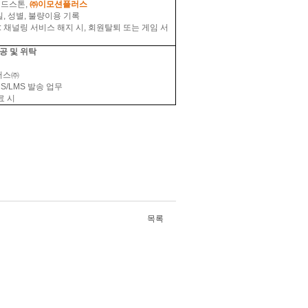
일드스톤
,
㈜이모션플러스
일
,
성별
,
불량이용 기록
:
채널링 서비스 해지 시
,
회원탈퇴 또는 게임 서
공 및 위탁
러스㈜
MS/LMS
발송 업무
료 시
목록