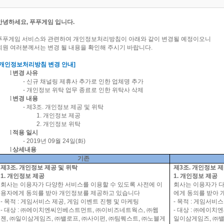
안녕하세요
,
푸푸게임 입니다
.
푸푸게임 서비스와 관련하여 개인정보처리방침이 아래와 같이 변경될 예정이오니
회원 여러분께서는 변경 될 내용을 확인해 주시기 바랍니다
.
개인정보처리방침 변경 안내
]
l
변경 사유
-
신규 채널링 제휴사 추가로 인한 업체명 추가
-
개인정보 위탁 업무 종료로 인한 위탁사 삭제
l
변경 내용
-
제
3
조
.
개인정보 제공 및 위탁
1.
개인정보 제공
2.
개인정보 위탁
l
적용 일시
-
2019
년
09
월
24
일
(
화
)
l
상세내용
기존
제
3
조
.
개인정보 제공 및 위탁
제
3
조
.
개인정보 제
1.
개인정보 제공
1.
개인정보 제공
회사는 이용자가 다양한 서비스를 이용할 수 있도록 사전에 이
회사는 이용자가 다
용자에게 동의를 받아 개인정보를 제공하고 있습니다
에게 동의를 받아
-
목적
:
게임서비스 제공
,
게임 이벤트 진행 및 마케팅
-
목적
:
게임서비스
-
대상
:
㈜에이치엔씨인베스트먼트
,
㈜이비즈네트웍스
,
㈜웹
-
대상
:
㈜에이치엔
젠
,
㈜일이삼게임즈
,
㈜밸로프
,
㈜사이펀
,
㈜팀퀘스트
,
㈜노블게
일이삼게임즈
,
㈜