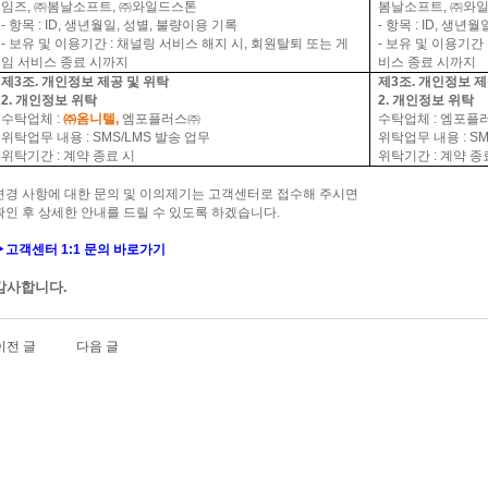
임즈
,
㈜봄날소프트
,
㈜와일드스톤
봄날소프트
,
㈜와
-
항목
: ID,
생년월일
,
성별
,
불량이용 기록
-
항목
: ID,
생년월
-
보유 및 이용기간
:
채널링 서비스 해지 시
,
회원탈퇴 또는 게
-
보유 및 이용기간
임 서비스 종료 시까지
비스 종료 시까지
제
3
조
.
개인정보 제공 및 위탁
제
3
조
.
개인정보 제
2.
개인정보 위탁
2.
개인정보 위탁
수탁업체
:
㈜옴니텔
,
엠포플러스㈜
수탁업체
:
엠포플
위탁업무 내용
: SMS/LMS
발송 업무
위탁업무 내용
: S
위탁기간
:
계약 종료 시
위탁기간
:
계약 종
변경 사항에 대한 문의 및 이의제기는 고객센터로 접수해 주시면
확인 후 상세한 안내를 드릴 수 있도록 하겠습니다
.
▶
고객센터 1:1
문의
바로가기
감사합니다
.
이전 글
다음 글