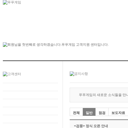
푸푸게임의 새로운 소식들을 만
전체
일반
점검
보도자료
<검풍> 정식 오픈 안내