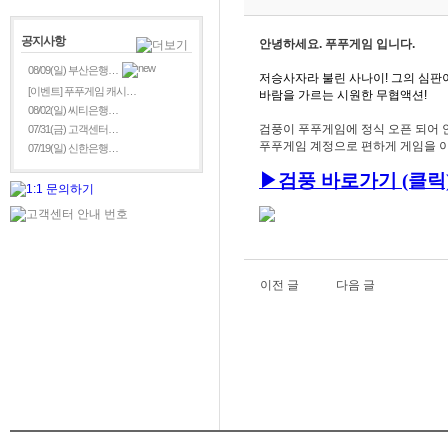
공지사항
안녕하세요. 푸푸게임 입니다.
08/09(일) 부산은행…
저승사자라 불린 사나이! 그의 심판
[이벤트] 푸푸게임 캐시…
바람을 가르는 시원한 무협액션!
08/02(일) 씨티은행…
검풍이 푸푸게임에 정식 오픈 되어 
07/31(금) 고객센터…
푸푸게임 계정으로 편하게 게임을 이
07/19(일) 신한은행…
▶
검풍
바로가기 (클릭
이전 글
다음 글