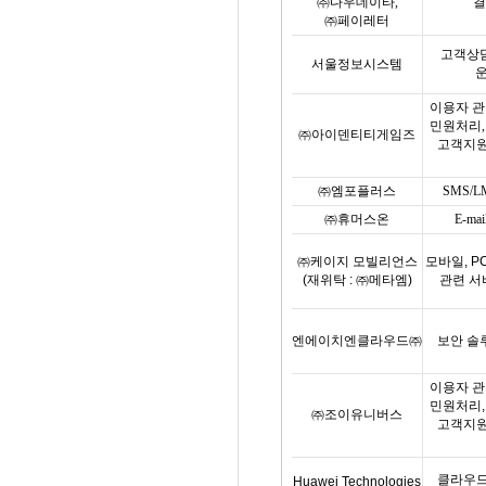
㈜다우데이타
,
결
㈜페이레터
고객상
서울정보시스템
이용자 
민원처리
㈜아이덴티티게임즈
고객지원
㈜엠포플러스
SMS/
㈜휴머스온
E-mai
㈜케이지 모빌리언스
모바일
, P
(
재위탁
:
㈜메타엠
)
관련 서
엔에이치엔클라우드㈜
보안 솔
이용자 
민원처리
㈜조이유니버스
고객지원
클라우드
Huawei Technologies