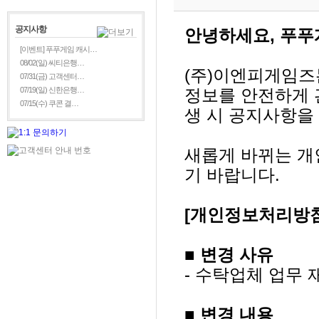
공지사항
안녕하세요, 푸푸
[이벤트] 푸푸게임 캐시…
08/02(일) 씨티은행…
(주)이엔피게임즈
07/31(금) 고객센터…
07/19(일) 신한은행…
정보를 안전하게 
07/15(수) 쿠콘 결…
생 시 공지사항을
새롭게 바뀌는 개
기 바랍니다.
[개인정보처리방침
■ 변경 사유
- 수탁업체 업무 
■
변경 내용