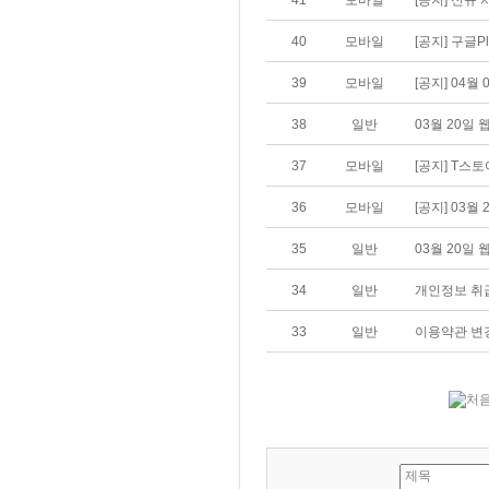
41
모바일
[공지] 신규 
40
모바일
[공지] 구글P
39
모바일
[공지] 04월
38
일반
03월 20일
37
모바일
[공지] T스토
36
모바일
[공지] 03월
35
일반
03월 20일 
34
일반
개인정보 취
33
일반
이용약관 변