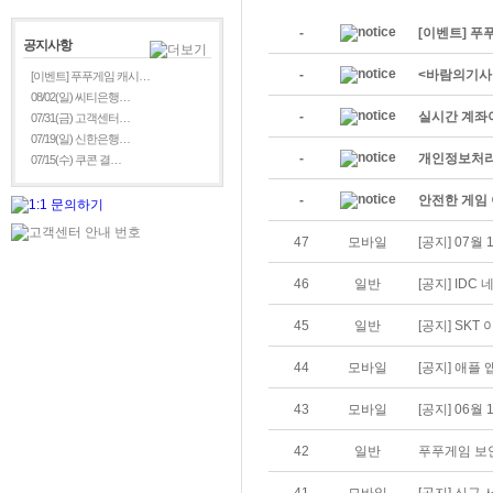
-
[이벤트] 푸
공지사항
-
<바람의기사
[이벤트] 푸푸게임 캐시…
08/02(일) 씨티은행…
-
실시간 계좌
07/31(금) 고객센터…
07/19(일) 신한은행…
-
개인정보처리
07/15(수) 쿠콘 결…
-
안전한 게임 
47
모바일
[공지] 07월
46
일반
[공지] ID
45
일반
[공지] SKT
44
모바일
[공지] 애플 
43
모바일
[공지] 06월
42
일반
푸푸게임 보