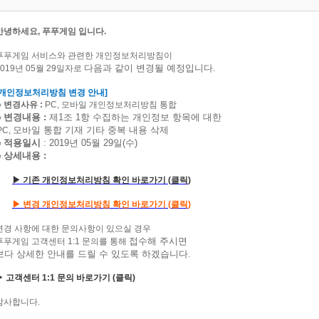
안녕하세요
,
푸푸게임 입니다
.
푸푸게임 서비스와 관련한 개인정보처리방침이
다음과 같이 변경될 예정입니다
.
019
년
05
월
29
일자로
개인정보처리방침 변경 안내
]
○
변경사유
:
PC,
모바일 개인정보처리방침 통합
변경내용
:
제
1
조
1
항 수집하는 개인정보 항목에 대한
○
모바일 통합 기재
기타 중복 내용 삭제
PC,
적용일시
: 2019
년
05
월
29
일
(
수
)
○
상세내용
:
○
▶ 기존
개인정보처리방침 확인 바로가기
(
클
릭
)
▶ 변경 개인정보처리방침 확인 바로가기
(
클
릭
)
변경 사항에 대한 문의사항이 있으실 경우
접수해 주시면
푸푸게임 고객센터
1:1
문의를 통해
보다 상세한 안내를 드릴 수 있도록 하겠습니다
.
▶ 고객센터
1:1
문의 바로가기
(클릭)
감사합니다
.