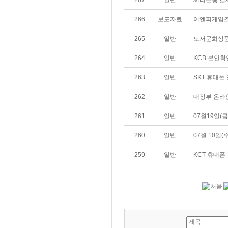
267
일반
씨티은행 결
266
보도자료
이엔피게임즈-인
265
일반
도서문화상품
264
일반
KCB 본인확
263
일반
SKT 휴대폰
262
일반
대장부 온라
261
일반
07월19일(
260
일반
07월 10일
259
일반
KCT 휴대폰