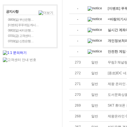
-
[이벤트] 푸
공지사항
-
<바람의기사
08/09(일) 부산은행…
[이벤트] 푸푸게임 캐시…
-
실시간 계좌
08/02(일) 씨티은행…
07/31(금) 고객센터…
-
개인정보처리
07/19(일) 신한은행…
-
안전한 게임 
273
일반
무림3 채널링
272
일반
[종료]IDC
271
일반
제왕 온라인
270
일반
도서문화상품
269
일반
SKT 휴대폰
268
일반
제왕온라인 C