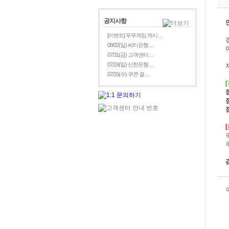
공지사항
[이벤트] 푸푸게임 캐시…
08/02(일) 씨티은행…
07/31(금) 고객센터…
07/19(일) 신한은행…
07/15(수) 쿠콘 결…