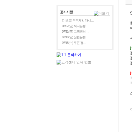
공지사항
[이벤트] 푸푸게임 캐시…
08/02(일) 씨티은행…
07/31(금) 고객센터…
07/19(일) 신한은행…
07/15(수) 쿠콘 결…