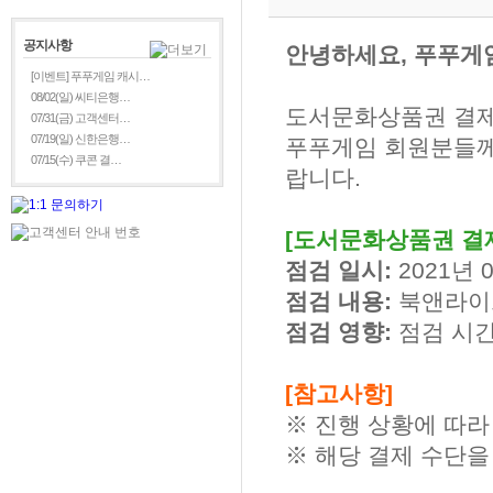
공지사항
안녕하세요, 푸푸게
[이벤트] 푸푸게임 캐시…
08/02(일) 씨티은행…
도서문화상품권 결제
07/31(금) 고객센터…
07/19(일) 신한은행…
푸푸게임 회원분들께
07/15(수) 쿠콘 결…
랍니다.
[도서문화상품권 결제
점검 일시:
2021년 0
점검 내용:
북앤라이
점검 영향:
점검 시간
[참고사항]
※ 진행 상황에 따라
※ 해당 결제 수단을