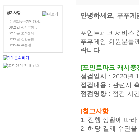
공지사항
안녕하세요, 푸푸게
[이벤트] 푸푸게임 캐시…
08/02(일) 씨티은행…
포인트파크 서비스 
07/31(금) 고객센터…
07/19(일) 신한은행…
푸푸게임 회원분들께
07/15(수) 쿠콘 결…
랍니다.
[포인트파크 캐시충전
점검일시 :
2020년 1
점검내용 :
관련사 측
점검영향 :
점검 시간
[참고사항]
1. 진행 상황에 따
2. 해당 결제 수단