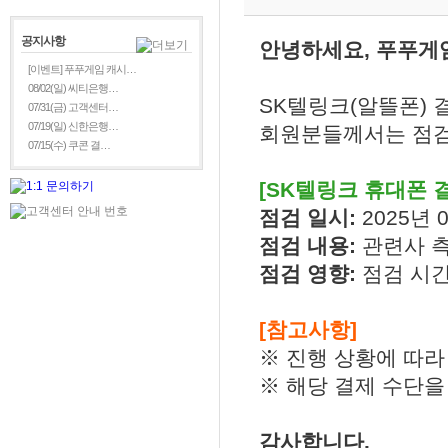
공지사항
안녕하세요, 푸푸게
[이벤트] 푸푸게임 캐시…
08/02(일) 씨티은행…
SK텔링크(알뜰폰) 
07/31(금) 고객센터…
07/19(일) 신한은행…
회원분들께서는 점검
07/15(수) 쿠콘 결…
[SK텔링크 휴대폰 
점검 일시:
2025년 0
점검 내용:
관련사 
점검 영향:
점검 시간
[참고사항]
※ 진행 상황에 따라
※ 해당 결제 수단을
감사합니다.