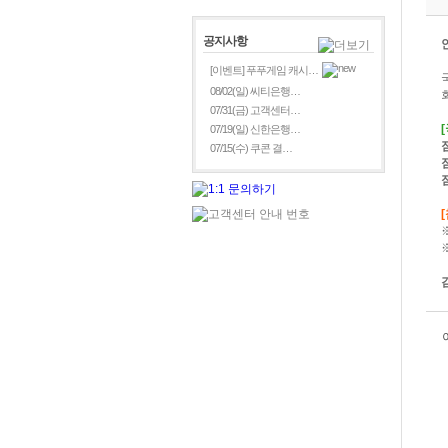
공지사항
[이벤트] 푸푸게임 캐시…
08/02(일) 씨티은행…
07/31(금) 고객센터…
07/19(일) 신한은행…
07/15(수) 쿠콘 결…