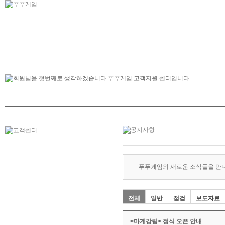
푸푸게임의 새로운 소식들을 만
전체
일반
점검
보도자료
<마계강림> 정식 오픈 안내