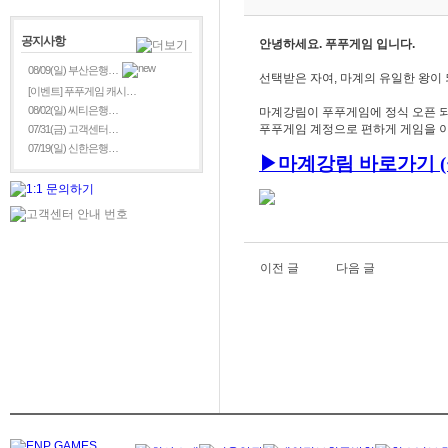
공지사항
안녕하세요. 푸푸게임 입니다.
08/09(일) 부산은행…
선택받은 자여, 마계의 유일한 왕이 
[이벤트] 푸푸게임 캐시…
08/02(일) 씨티은행…
마계강림이 푸푸게임에 정식 오픈 되
푸푸게임 계정으로 편하게 게임을 이
07/31(금) 고객센터…
07/19(일) 신한은행…
▶
마
계강림
바로가기 (
이전 글
다음 글