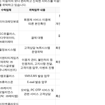
는 이용자의 보다 편리하고 신속한 서비스를 이용할 수 있도록 일부
를 위탁하고 있습니다
.
수탁업체
위탁업무 내용
위탁기간
본인 확인기관에 이미
회원제 서비스 이용에
보유하고 있는
리아크레딧뷰로
따른 본인확인
개인 정보로 별도 저장하지
않음
LG
유플러스
,
결제일을 포함하여
5
년
㈜다우데이타
,
결제 대행
동안 보관
㈜페이레터
고객상담 녹취시스템
회원탈퇴 또는 법령이 정한
울정보시스템
운영위탁
시점까지
이덴티티게임즈
이용자 관리
,
불만처리 등
(
재위탁
:
㈜
회원탈퇴 또는 법령이 정한
민원처리
,
고지사항 전달
,
라티스글로벌
시점까지
고객지원 업무
,
이벤트 진행
뮤니케이션즈
)
㈜엠포플러스
SMS/LMS
발송 업무
계약 종료 시
㈜휴머스온
E-mail
발송 업무
계약 종료 시
㈜케이지
서비스 이용종료 및
모바일
, PC OTP
서비스 및
모빌리언스
회원탈퇴 시
관련 서비스 고객상담
위탁
:
㈜메타엠
)
혹은 위탁 계약 종료시까지
서비스 이용종료 및
이치엔클라우드