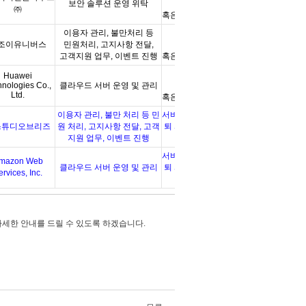
보안 솔루션 운영 위탁
회원탈퇴 시
㈜
혹은 위탁 계약 종료시까지
이용자 관리
,
불만처리 등
서비스 이용종료 및
조이유니버스
민원처리
,
고지사항 전달
,
회원탈퇴 시
고객지원 업무
,
이벤트 진행
혹은 위탁 계약 종료시까지
서비스 이용종료 및
Huawei
hnologies Co.,
클라우드 서버 운영 및 관리
회원탈퇴
시
Ltd.
혹은 위탁 계약 종료시까지
이용자 관리, 불만 처리 등 민
서비스 이용종료 및 회원탈
스튜디오브리즈
원 처리, 고지사항 전달, 고객
퇴 시 혹은 위탁 계약 종료
지원 업무, 이벤트 진행
시까지
서비스 이용종료 및 회원탈
mazon Web
클라우드 서버 운영 및 관리
퇴 시 혹은 위탁 계약 종료
ervices, Inc.
시까지
자세한 안내를 드릴 수 있도록 하겠습니다.