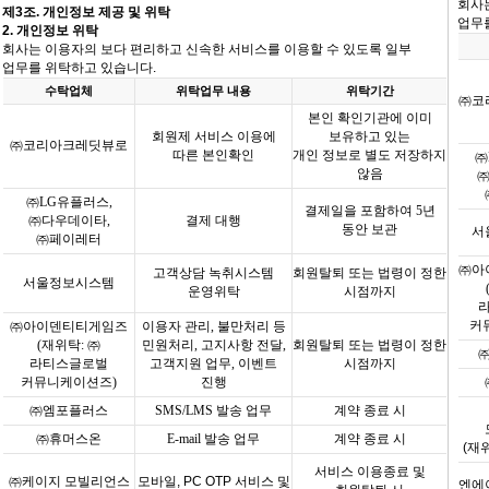
회사
제
3
조
.
개인정보 제공 및 위탁
업무
2.
개인정보 위탁
회사는 이용자의 보다 편리하고 신속한 서비스를 이용할 수 있도록 일부
업무를 위탁하고 있습니다
.
수탁업체
위탁업무 내용
위탁기간
㈜코
본인 확인기관에 이미
회원제 서비스 이용에
보유하고 있는
㈜코리아크레딧뷰로
따른 본인확인
개인 정보로 별도 저장하지
㈜
않음
㈜
LG
유플러스
,
결제일을 포함하여
5
년
㈜다우데이타
,
결제 대행
동안 보관
서
㈜페이레터
㈜아
고객상담 녹취시스템
회원탈퇴 또는 법령이 정한
서울정보시스템
운영위탁
시점까지
커
㈜아이덴티티게임즈
이용자 관리
,
불만처리 등
(
재위탁
:
㈜
민원처리
,
고지사항 전달
,
회원탈퇴 또는 법령이 정한
라티스글로벌
고객지원 업무
,
이벤트
시점까지
커뮤니케이션즈
)
진행
㈜엠포플러스
SMS/LMS
발송 업무
계약 종료 시
㈜휴머스온
E-mail
발송 업무
계약 종료 시
(
재
서비스 이용종료 및
㈜케이지 모빌리언스
모바일
, PC OTP
서비스 및
엔에