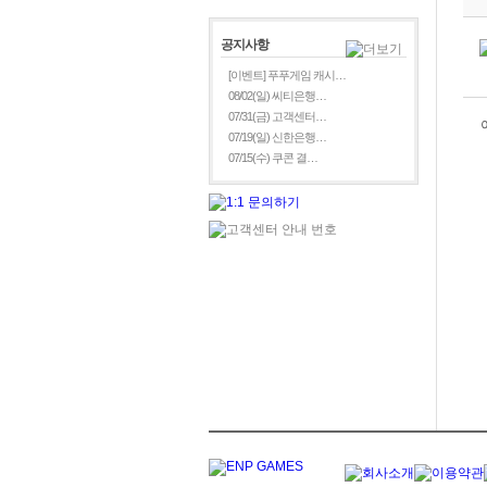
공지사항
[이벤트] 푸푸게임 캐시…
08/02(일) 씨티은행…
07/31(금) 고객센터…
07/19(일) 신한은행…
07/15(수) 쿠콘 결…