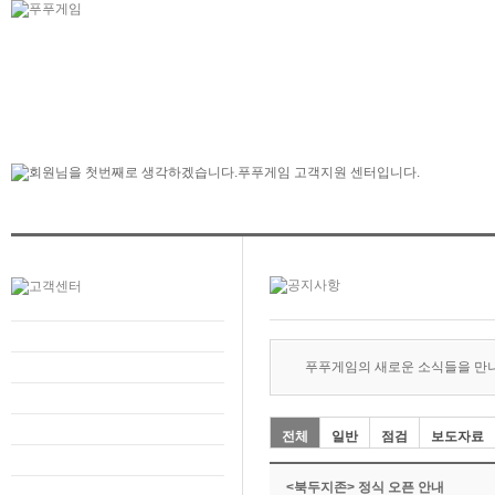
푸푸게임의 새로운 소식들을 만
전체
일반
점검
보도자료
<북두지존> 정식 오픈 안내