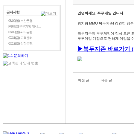
공지사항
안녕하세요. 푸푸게임 입니다.
08/09(일) 부산은행…
방치형 MMO 북두지존! 강인한 맹
[이벤트] 푸푸게임 캐시…
08/02(일) 씨티은행…
북두지존이 푸푸게임에 정식 오픈 되
07/31(금) 고객센터…
푸푸게임 계정으로 편하게 게임을 이
07/19(일) 신한은행…
▶
북두지존
바로가기 (
이전 글
다음 글