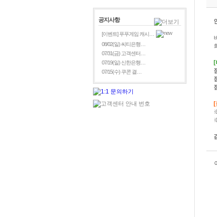
공지사항
[이벤트] 푸푸게임 캐시…
08/02(일) 씨티은행…
07/31(금) 고객센터…
07/19(일) 신한은행…
07/15(수) 쿠콘 결…