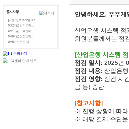
공지사항
안녕하세요, 푸푸게
[이벤트] 푸푸게임 캐시…
08/02(일) 씨티은행…
산업은행 시스템 점
07/31(금) 고객센터…
07/19(일) 신한은행…
회원분들께서는 점검
07/15(수) 쿠콘 결…
[산업은행 시스템 점
점검 일시:
2025년 0
점검 내용:
산업은행
점검 영향:
점검 시간
금
등
)
중단
[참고사항]
※ 진행 상황에 따라
※ 해당 결제 수단을