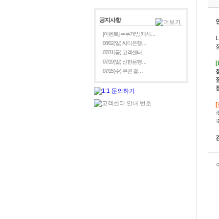
공지사항
[이벤트] 푸푸게임 캐시…
08/02(일) 씨티은행…
07/31(금) 고객센터…
07/19(일) 신한은행…
07/15(수) 쿠콘 결…