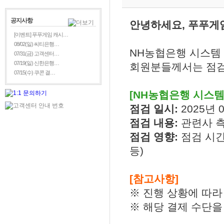
공지사항
안녕하세요, 푸푸게
[이벤트] 푸푸게임 캐시…
08/02(일) 씨티은행…
NH농협은행 시스템
07/31(금) 고객센터…
07/19(일) 신한은행…
회원분들께서는 점검
07/15(수) 쿠콘 결…
[NH농협은행 시스템
점검 일시:
2025년 0
점검 내용:
관련사 측
점검 영향:
점검 시간
등)
[참고사항]
※ 진행 상황에 따라
※ 해당 결제 수단을