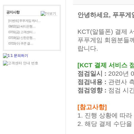
공지사항
안녕하세요, 푸푸게
[이벤트] 푸푸게임 캐시…
08/02(일) 씨티은행…
KCT(알뜰폰) 결제
07/31(금) 고객센터…
07/19(일) 신한은행…
푸푸게임 회원분들께
07/15(수) 쿠콘 결…
랍니다.
[KCT 결제 서비스 
점검일시 :
2020년 0
점검내용 :
관련사 측
점검영향 :
점검 시간
[참고사항]
1. 진행 상황에 따
2. 해당 결제 수단