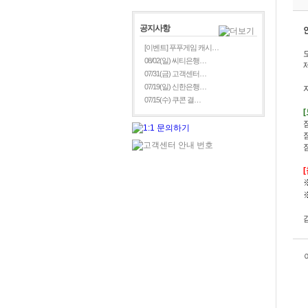
공지사항
[이벤트] 푸푸게임 캐시…
08/02(일) 씨티은행…
07/31(금) 고객센터…
07/19(일) 신한은행…
07/15(수) 쿠콘 결…