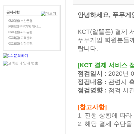
공지사항
안녕하세요, 푸푸게
08/09(일) 부산은행…
[이벤트] 푸푸게임 캐시…
KCT(알뜰폰) 결제
08/02(일) 씨티은행…
07/31(금) 고객센터…
푸푸게임 회원분들께
07/19(일) 신한은행…
랍니다.
[KCT 결제 서비스 
점검일시 :
2020년 0
점검내용 :
관련사 측
점검영향 :
점검 시간
[참고사항]
1. 진행 상황에 따
2. 해당 결제 수단