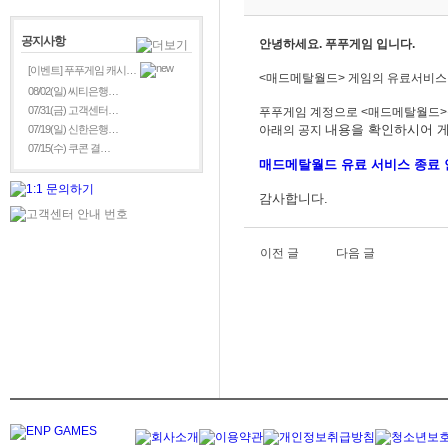
공지사항
안녕하세요. 푸푸게임 입니다.
[이벤트] 푸푸게임 캐시…
<매드메탈월드> 게임의 유료서비스 
08/02(일) 씨티은행…
07/31(금) 고객센터…
푸푸게임 계정으로 <매드메탈월드
내용을
확인하시어 게
07/19(일) 신한은행…
아래의 공지
07/15(수) 쿠콘 결…
매드메탈월드
유료 서비스 종료 
감사합니다.
이전 글
다음 글