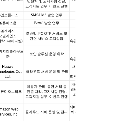
민원처리
,
고지사항 전달
,
시점까지
고객지원 업무
,
이벤트 진행
㈜엠포플러스
SMS/LMS
발송 업무
계약 종료 시
㈜휴머스온
E-mail
발송 업무
계약 종료 시
㈜케이지
서비스 이용종료 및
모바일
, PC OTP
서비스 및
모빌리언스
회원탈퇴 시
관련 서비스 고객상담
위탁
:
㈜메타엠
)
혹은 위탁 계약 종료시까지
서비스 이용종료 및
이치엔클라우드
보안 솔루션 운영 위탁
회원탈퇴 시
㈜
혹은 위탁 계약 종료시까지
Huawei
서비스 이용종료 및 회원
hnologies Co.,
클라우드 서버 운영 및 관리
탈퇴
시
Ltd.
혹은 위탁 계약 종료시까지
이용자 관리, 불만 처리 등
이용자 관리, 불만 처리 등
민원 처리, 고지사항 전달,
스튜디
오브리즈
민원 처리, 고지사항 전달,
고객지원 업무, 이벤트
고객지원 업무, 이벤트 진행
진행
서비스 이용종료 및 회원탈
mazon Web
클라우드 서버 운영 및 관리
퇴 시 혹은 위탁 계약 종료
ervices, Inc.
시까지