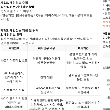
제1조
제1조. 개인정보 수집
1. 
1. 수집하는 개인정보 항목
2)
모
2)
모바일 서비스 이용 시
- 연
- 연동가입 : [필수] 플랫폼 ID(구글, 페이스북, 네이버, 애플), 공개 프로필,
프로필
닉네임
플랫
보호
제
3
조
.
개인정보 제공 및 위탁
제
3
2.
개인정보 위탁
2.
개
회사는 이용자의 보다 편리하고 신속한 서비스를 이용할 수 있도록 일부
회사
업무를 위탁하고 있습니다
.
업무
수탁업체
위탁업무 내용
위탁기간
본인 확인기관에 이미
회원제 서비스 이용에
보유하고 있는
㈜코리아크레딧뷰로
따른 본인확인
개인 정보로 별도 저장하지
않음
㈜코
㈜
LG
유플러스
,
결제일을 포함하여
5
년
㈜다우데이타
,
결제 대행
동안 보관
㈜
㈜페이레터
고객상담 녹취시스템
회원탈퇴 또는 법령이 정한
서울정보시스템
운영위탁
시점까지
서
㈜아이덴티티게임즈
이용자 관리
,
불만처리 등
(
재위탁
:
㈜
회원탈퇴 또는 법령이 정한
민원처리
,
고지사항 전달
,
라티스글로벌
시점까지
고객지원 업무
,
이벤트 진행
㈜아