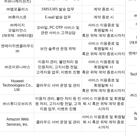
커뮤니케이션즈
)
㈜엠포플러스
SMS/LMS
발송 업무
계약 종료 시
㈜휴머스온
E-mail
발송 업무
계약 종료 시
㈜케이지
서비스 이용종료 및
모바일
, PC OTP
서비스 및
모빌리언스
회원탈퇴 시
관련 서비스 고객상담
(
재위탁
:
㈜메타엠
)
혹은 위탁 계약 종료시까지
(
재
서비스 이용종료 및
엔에이치엔클라우드
보안 솔루션 운영 위탁
회원탈퇴 시
㈜
엔에
혹은 위탁 계약 종료시까지
이용자 관리
,
불만처리 등
서비스 이용종료 및
㈜조이유니버스
민원처리
,
고지사항 전달
,
회원탈퇴 시
고객지원 업무
,
이벤트 진행
혹은 위탁 계약 종료시까지
Tec
서비스 이용종료 및
Huawei
Technologies Co.,
클라우드 서버 운영 및 관리
회원탈퇴
시
Ltd.
혹은 위탁 계약 종료시까지
㈜
이용자 관리, 불만 처리 등 민
서비스 이용종료 및 회원탈
㈜
스튜디오브리즈
원 처리, 고지사항 전달, 고객
퇴 시 혹은 위탁 계약 종료
지원 업무, 이벤트 진행
시까지
A
서비스 이용종료 및 회원탈
S
Amazon Web
클라우드 서버 운영 및 관리
퇴 시 혹은 위탁 계약 종료
Services, Inc.
시까지