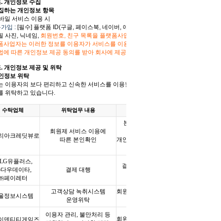
. 개인정보 수집
수집하는 개인정보 항목
바일 서비스 이용 시
동가입 :
[필수] 플랫폼 ID(구글, 페이스북, 네이버, 애플,
카카오
), 공개
 사진, 닉네임,
회원번호, 친구 목록을 플랫폼사업자로부터 제공받으며,
폼사업자는 이러한 정보를 이용자가 서비스를 이용하는 시점에 개인정보
법에 따른 개인정보 제공 동의를 받아 회사에 제공합니다.
조
.
개인정보 제공 및 위탁
인정보 위탁
는 이용자의 보다 편리하고 신속한 서비스를 이용할 수 있도록 일부
를 위탁하고 있습니다
.
수탁업체
위탁업무 내용
위탁기간
본인 확인기관에 이미
회원제 서비스 이용에
보유하고 있는
리아크레딧뷰로
따른 본인확인
개인 정보로 별도 저장하지
않음
LG
유플러스
,
결제일을 포함하여
5
년
㈜다우데이타
,
결제 대행
동안 보관
㈜페이레터
고객상담 녹취시스템
회원탈퇴 또는 법령이 정한
울정보시스템
운영위탁
시점까지
이용자 관리
,
불만처리 등
회원탈퇴 또는 법령이 정한
이덴티티게임즈