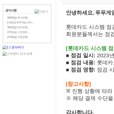
공지사항
안녕하세요
, 푸푸
게
08/09(일) 부산은행…
[이벤트] 푸푸게임 캐시…
롯데카드 시스템 점
08/02(일) 씨티은행…
07/31(금) 고객센터…
회원분들께서는 점검
07/19(일) 신한은행…
[
롯데카드 시스템 점
■ 점검 일시
:
2023
■
점검 내용
:
롯데카
■
점검 영향
:
점검 
[
참고사항
]
※
진행 상황에 따라
※ 해당 결제 수단을
감사합니다
.