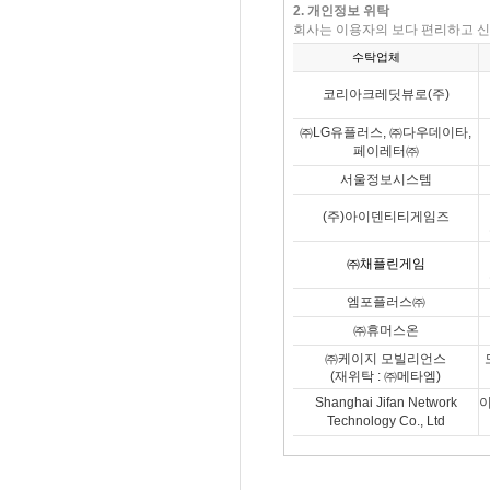
2. 개인정보 위탁
회사는 이용자의 보다 편리하고 신
수탁업체
코리아크레딧뷰로(주)
㈜LG유플러스, ㈜다우데이타,
페이레터㈜
서울정보시스템
(주)아이덴티티게임즈
㈜채플린게임
엠포플러스㈜
㈜휴머스온
㈜
케이지 모빌리언스
(
재위탁
:
㈜메타엠
)
Shanghai Jifan Network
이
Technology Co., Ltd