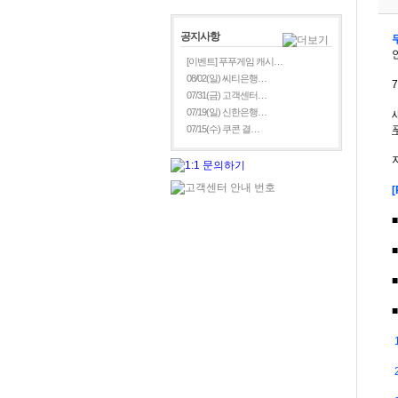
공지사항
[이벤트] 푸푸게임 캐시…
08/02(일) 씨티은행…
07/31(금) 고객센터…
07/19(일) 신한은행…
07/15(수) 쿠콘 결…
■
■
■