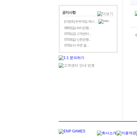
공지사항
[이벤트] 푸푸게임 캐시…
08/02(일) 씨티은행…
07/31(금) 고객센터…
07/19(일) 신한은행…
07/15(수) 쿠콘 결…