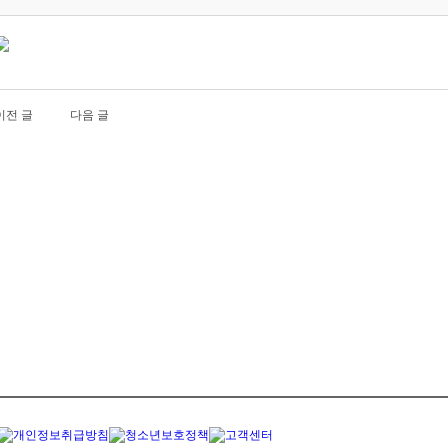
이전 글
다음 글