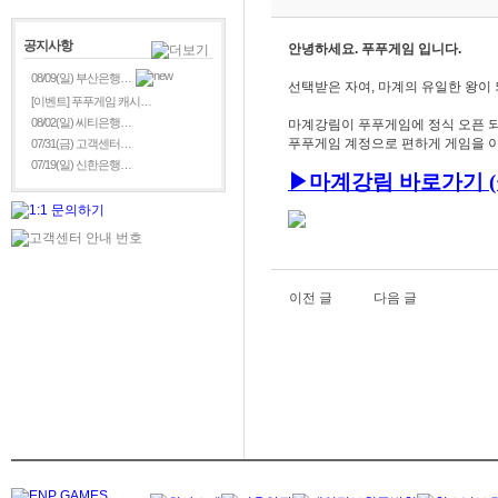
공지사항
안녕하세요. 푸푸게임 입니다.
08/09(일) 부산은행…
선택받은 자여, 마계의 유일한 왕이 
[이벤트] 푸푸게임 캐시…
08/02(일) 씨티은행…
마계강림이 푸푸게임에 정식 오픈 되
푸푸게임 계정으로 편하게 게임을 이
07/31(금) 고객센터…
07/19(일) 신한은행…
▶
마
계강림
바로가기 (
이전 글
다음 글