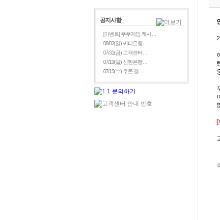
공지사항
[이벤트] 푸푸게임 캐시…
08/02(일) 씨티은행…
07/31(금) 고객센터…
07/19(일) 신한은행…
07/15(수) 쿠콘 결…