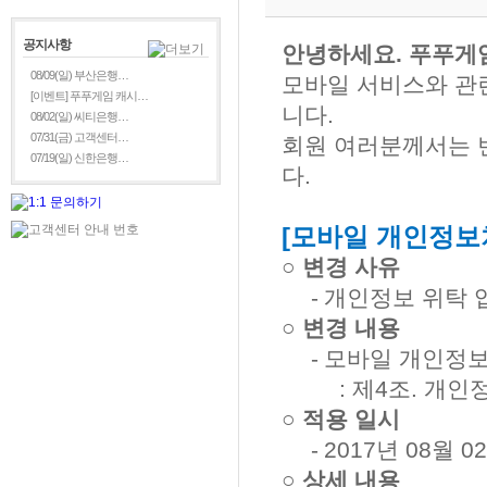
공지사항
안녕하세요
. 푸푸게
08/09(일) 부산은행…
모바일
서비스와 관
[이벤트] 푸푸게임 캐시…
니다
.
08/02(일) 씨티은행…
07/31(금) 고객센터…
회원 여러분께서는 
07/19(일) 신한은행…
다
.
[
모바일 개인정보
○ 변경 사유
-
개인정보 위탁 
○ 변경 내용
-
모바일 개인정보
:
제
4
조
.
개인정
○ 적용 일시
-
2017
년
08
월
02
○ 상세 내용