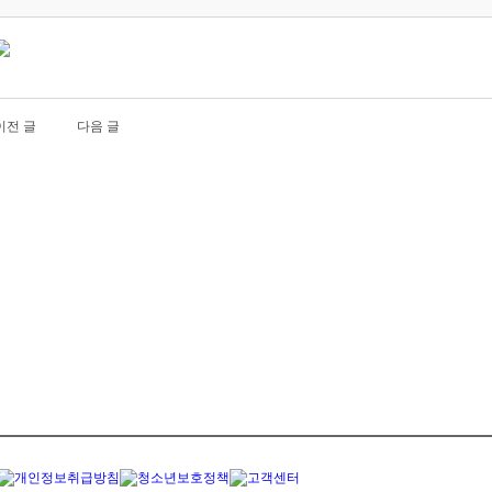
이전 글
다음 글