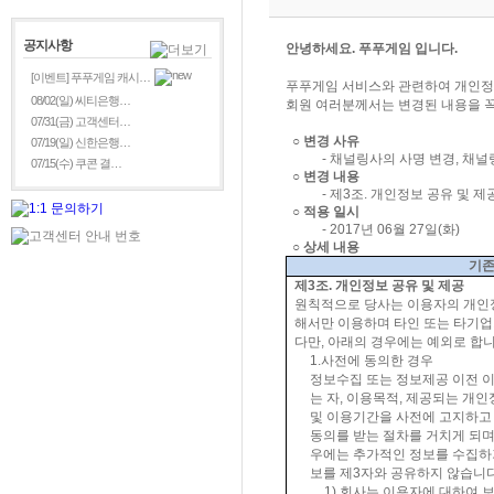
공지사항
안녕하세요
. 푸푸게임
입니다
.
[이벤트] 푸푸게임 캐시…
푸푸게임 서비스와 관련하여 개인정
08/02(일) 씨티은행…
회원 여러분께서는 변경된 내용을 
07/31(금) 고객센터…
○
변경 사유
07/19(일) 신한은행…
-
채널링사의 사명 변경
,
채널링
07/15(수) 쿠콘 결…
○
변경 내용
-
제
3
조
.
개인정보 공유 및 제
○
적용 일시
-
2017
년
06
월
27
일
(
화
)
○
상세 내용
기
제
3
조
.
개인정보 공유 및 제공
원칙적으로 당사는 이용자의 개인
해서만 이용하며 타인 또는 타기
다만
,
아래의 경우에는 예외로 합
1.
사전에 동의한 경우
정보수집 또는 정보제공 이전 
는 자
,
이용목적
,
제공되는 개인
및 이용기간을 사전에 고지하고
동의를 받는 절차를 거치게 되
우에는 추가적인 정보를 수집하
보를 제
3
자와 공유하지 않습니
1)
회사는 이용자에 대하여 보