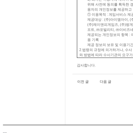
위해 사전에 동의를 획득한 
용자의 개인정보를 제공하고
① 이용목적
:
게임서비스 제
제공대상
: (
주
)
아이엠아이
, (
(
주
)
제이앤피게임즈
, (
주
)
팡게
프트
,
㈜포빌리티
,
㈜이비즈
제공되는 개인정보의 항목
:
용 기록
제공 정보의 보유 및 이용기
2.
법령의 규정에 의거하거나
,
수사
와 방법에 따라 수사기관의 요구가
감사합니다.
이전 글
다음 글