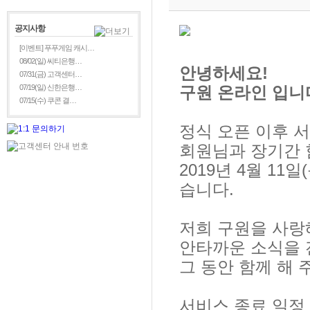
공지사항
[이벤트] 푸푸게임 캐시…
08/02(일) 씨티은행…
안녕하세요
!
07/31(금) 고객센터…
07/19(일) 신한은행…
구원 온라인 입니
07/15(수) 쿠콘 결…
정식 오픈 이후 
회원님과 장기간 
2019
년
4
월
11
일
(
습니다
.
저희 구원을 사랑
안타까운 소식을 
그 동안 함께 해
서비스 종료 일정