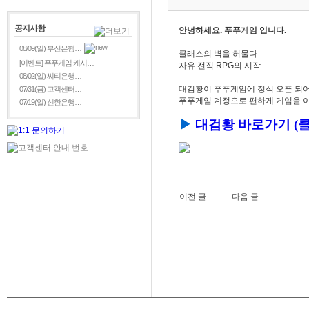
공지사항
안녕하세요. 푸푸게임 입니다.
08/09(일) 부산은행…
클래스의 벽을 허물다
[이벤트] 푸푸게임 캐시…
자유 전직 RPG의 시작
08/02(일) 씨티은행…
대검황이 푸푸게임에 정식 오픈 되어
07/31(금) 고객센터…
푸푸게임 계정으로 편하게 게임을 이
07/19(일) 신한은행…
▶
대검황
바로가기 (클
이전 글
다음 글