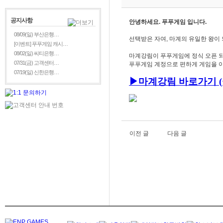
공지사항
안녕하세요. 푸푸게임 입니다.
08/09(일) 부산은행…
선택받은 자여, 마계의 유일한 왕이 
[이벤트] 푸푸게임 캐시…
08/02(일) 씨티은행…
마계강림이 푸푸게임에 정식 오픈 되
07/31(금) 고객센터…
푸푸게임 계정으로 편하게 게임을 이
07/19(일) 신한은행…
▶
마
계강림
바로가기 (
이전 글
다음 글