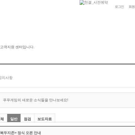
로그인
회원
푸푸게임의 새로운 소식들을 만나보세요!
전체
일반
점검
보도자료
<북두지존> 정식 오픈 안내