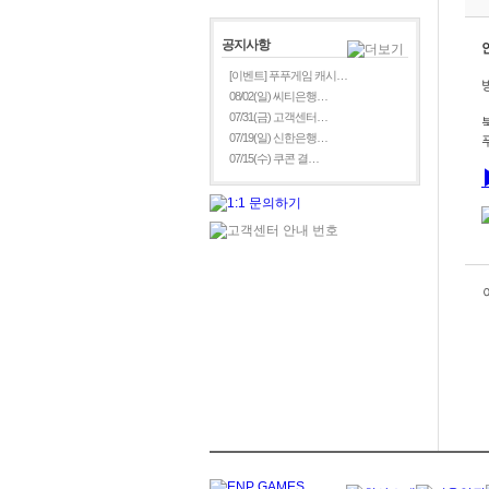
공지사항
[이벤트] 푸푸게임 캐시…
08/02(일) 씨티은행…
07/31(금) 고객센터…
07/19(일) 신한은행…
07/15(수) 쿠콘 결…