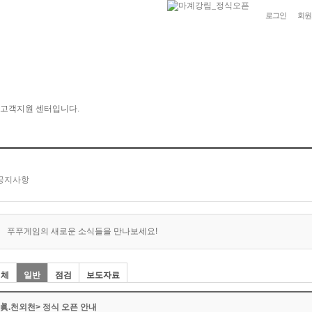
로그인
회원
푸푸게임의 새로운 소식들을 만나보세요!
전체
일반
점검
보도자료
<眞.천외천> 정식 오픈 안내