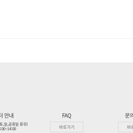
터 안내
FAQ
문
 (토,일,공휴일 휴무)
바로가기
바
00~14:00