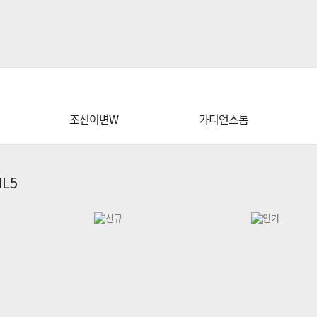
조선이변W
가디언스톰
L5