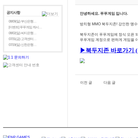
공지사항
안녕하세요. 푸푸게임 입니다.
08/09(일) 부산은행…
방치형 MMO 북두지존! 강인한 맹
[이벤트] 푸푸게임 캐시…
08/02(일) 씨티은행…
북두지존이 푸푸게임에 정식 오픈 되
07/31(금) 고객센터…
푸푸게임 계정으로 편하게 게임을 이
07/19(일) 신한은행…
▶
북두지존
바로가기 (
이전 글
다음 글