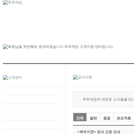
푸푸게임의 새로운 소식들을 만
전체
일반
점검
보도자료
<북두지존> 정식 오픈 안내