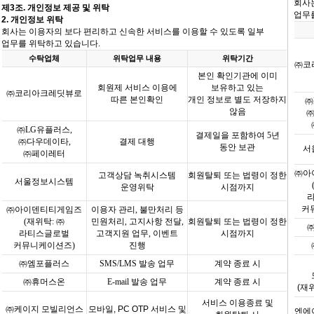
회사
제
3
조
.
개인정보 제공 및 위탁
업무
2.
개인정보 위탁
회사는 이용자의 보다 편리하고 신속한 서비스를 이용할 수 있도록 일부
업무를 위탁하고 있습니다
.
수탁업체
위탁업무 내용
위탁기간
㈜코
본인 확인기관에 이미
회원제 서비스 이용에
보유하고 있는
㈜코리아크레딧뷰로
따른 본인확인
개인 정보로 별도 저장하지
㈜
않음
㈜
LG
유플러스
,
결제일을 포함하여
5
년
㈜다우데이타
,
결제 대행
동안 보관
서
㈜페이레터
㈜아
고객상담 녹취시스템
회원탈퇴 또는 법령이 정한
서울정보시스템
운영위탁
시점까지
커
㈜아이덴티티게임즈
이용자 관리
,
불만처리 등
(
재위탁
:
㈜
민원처리
,
고지사항 전달
,
회원탈퇴 또는 법령이 정한
라티스글로벌
고객지원 업무
,
이벤트
시점까지
커뮤니케이션즈
)
진행
㈜엠포플러스
SMS/LMS
발송 업무
계약 종료 시
㈜휴머스온
E-mail
발송 업무
계약 종료 시
(
재
서비스 이용종료 및
㈜케이지 모빌리언스
모바일
, PC OTP
서비스 및
엔에