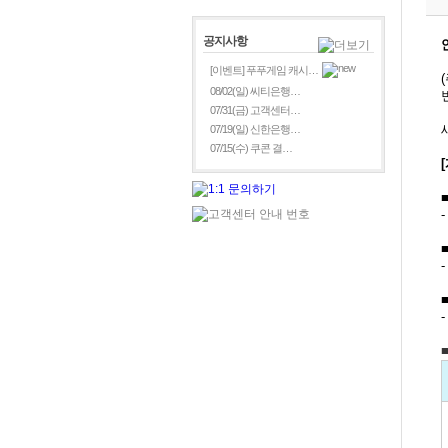
공지사항
[이벤트] 푸푸게임 캐시…
08/02(일) 씨티은행…
07/31(금) 고객센터…
07/19(일) 신한은행…
07/15(수) 쿠콘 결…