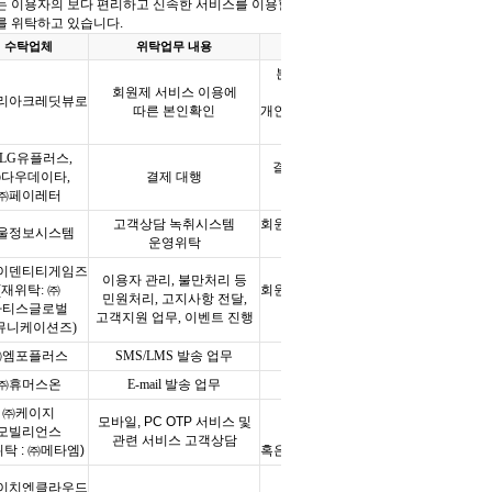
는 이용자의 보다 편리하고 신속한 서비스를 이용할 수 있도록 일부
를 위탁하고 있습니다
.
수탁업체
위탁업무 내용
위탁기간
본인 확인기관에 이미
회원제 서비스 이용에
보유하고 있는
리아크레딧뷰로
따른 본인확인
개인 정보로 별도 저장하지
않음
LG
유플러스
,
결제일을 포함하여
5
년
㈜다우데이타
,
결제 대행
동안 보관
㈜페이레터
고객상담 녹취시스템
회원탈퇴 또는 법령이 정한
울정보시스템
운영위탁
시점까지
이덴티티게임즈
이용자 관리
,
불만처리 등
(
재위탁
:
㈜
회원탈퇴 또는 법령이 정한
민원처리
,
고지사항 전달
,
라티스글로벌
시점까지
고객지원 업무
,
이벤트 진행
뮤니케이션즈
)
㈜엠포플러스
SMS/LMS
발송 업무
계약 종료 시
㈜휴머스온
E-mail
발송 업무
계약 종료 시
㈜케이지
서비스 이용종료 및
모바일
, PC OTP
서비스 및
모빌리언스
회원탈퇴 시
관련 서비스 고객상담
위탁
:
㈜메타엠
)
혹은 위탁 계약 종료시까지
서비스 이용종료 및
이치엔클라우드