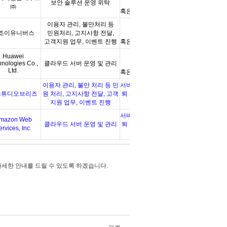
보안 솔루션 운영 위탁
회원탈퇴 시
㈜
혹은 위탁 계약 종료시까지
이용자 관리
,
불만처리 등
서비스 이용종료 및
조이유니버스
민원처리
,
고지사항 전달
,
회원탈퇴 시
고객지원 업무
,
이벤트 진행
혹은 위탁 계약 종료시까지
서비스 이용종료 및
Huawei
hnologies Co.,
클라우드 서버 운영 및 관리
회원탈퇴
시
Ltd.
혹은 위탁 계약 종료시까지
이용자 관리, 불만 처리 등 민
서비스 이용종료 및 회원탈
스튜디오브리즈
원 처리, 고지사항 전달, 고객
퇴 시 혹은 위탁 계약 종료
지원 업무, 이벤트 진행
시까지
서비스 이용종료 및 회원탈
mazon Web
클라우드 서버 운영 및 관리
퇴 시 혹은 위탁 계약 종료
ervices, Inc.
시까지
자세한 안내를 드릴 수 있도록 하겠습니다.