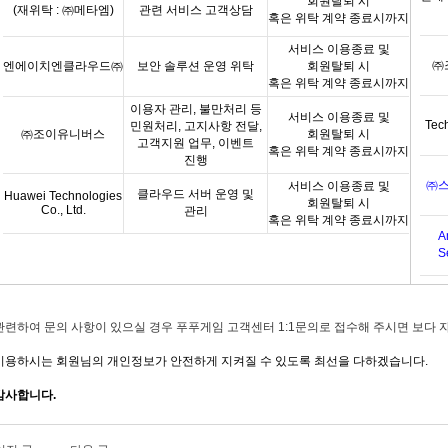
회원탈퇴 시
(
재위탁
:
㈜메타엠
)
관련 서비스 고객상담
혹은 위탁 계약 종료시까지
서비스 이용종료 및
㈜
엔에이치엔클라우드㈜
보안 솔루션 운영 위탁
회원탈퇴 시
혹은 위탁 계약 종료시까지
이용자 관리
,
불만처리 등
서비스 이용종료 및
Tec
민원처리
,
고지사항 전달
,
㈜조이유니버스
회원탈퇴 시
고객지원 업무
,
이벤트
혹은 위탁 계약 종료시까지
진행
㈜
서비스 이용종료 및
클라우드 서버 운영 및
Huawei Technologies
회원탈퇴
시
Co., Ltd.
관리
혹은 위탁 계약 종료시까지
A
S
관련하여 문의 사항이 있으실 경우 푸푸게임 고객센터 1:1문의로 접수해 주시면 보다 
이용하시는 회원님의 개인정보가 안전하게 지켜질 수 있도록 최선을 다하겠습니다.
감사합니다.