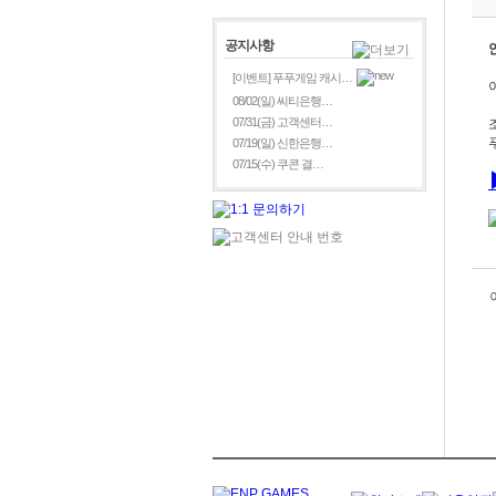
공지사항
[이벤트] 푸푸게임 캐시…
08/02(일) 씨티은행…
07/31(금) 고객센터…
07/19(일) 신한은행…
07/15(수) 쿠콘 결…