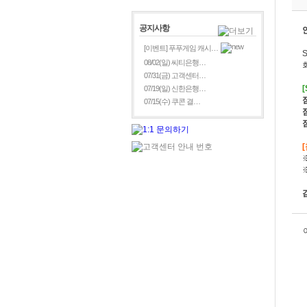
공지사항
[이벤트] 푸푸게임 캐시…
08/02(일) 씨티은행…
07/31(금) 고객센터…
07/19(일) 신한은행…
07/15(수) 쿠콘 결…