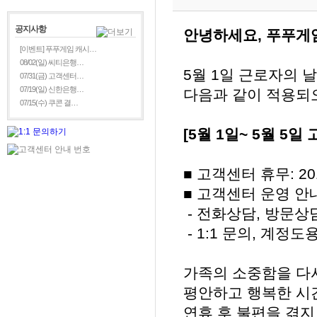
공지사항
안녕하세요, 푸푸게
[이벤트] 푸푸게임 캐시…
08/02(일) 씨티은행…
5월 1일 근로자의 
07/31(금) 고객센터…
07/19(일) 신한은행…
다음과 같이 적용되
07/15(수) 쿠콘 결…
[5월 1일~ 5월 5일
■ 고객센터 휴무: 201
■ 고객센터 운영 안
- 전화상담, 방문상
- 1:1 문의, 계정
가족의 소중함을 다시
평안하고 행복한 시
연휴 후 불편을 겪