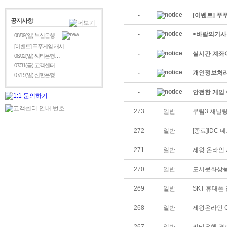
-
[이벤트] 푸
공지사항
-
<바람의기사
08/09(일) 부산은행…
[이벤트] 푸푸게임 캐시…
-
실시간 계좌
08/02(일) 씨티은행…
07/31(금) 고객센터…
-
개인정보처리
07/19(일) 신한은행…
-
안전한 게임 
273
일반
무림3 채널링
272
일반
[종료]IDC
271
일반
제왕 온라인
270
일반
도서문화상품
269
일반
SKT 휴대폰
268
일반
제왕온라인 C