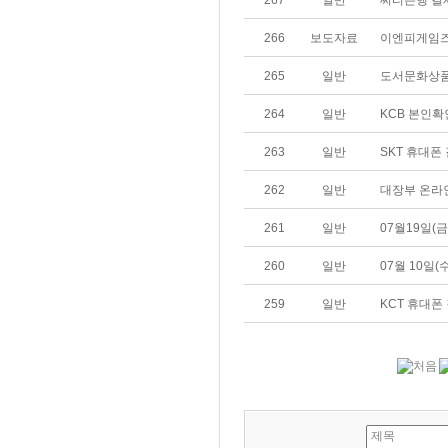
267
일반
씨티은행 결
266
보도자료
이엔피게임즈-인
265
일반
도서문화상품
264
일반
KCB 본인확
263
일반
SKT 휴대폰
262
일반
대장부 온라
261
일반
07월19일(
260
일반
07월 10일
259
일반
KCT 휴대폰