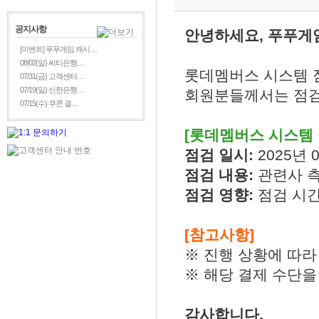
공지사항
안녕하세요, 푸푸게
[이벤트] 푸푸게임 캐시…
08/02(일) 씨티은행…
롯데멤버스 시스템 
07/31(금) 고객센터…
07/19(일) 신한은행…
회원분들께서는 점검
07/15(수) 쿠콘 결…
[롯데멤버스 시스템 
점검 일시:
2025년 0
점검 내용:
관련사 측
점검 영향:
점검 시간
[참고사항]
※ 진행 상황에 따라
※ 해당 결제 수단을
감사합니다.