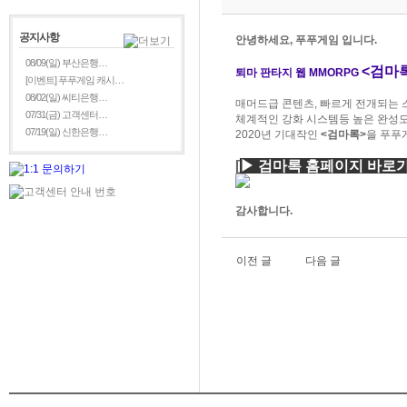
공지사항
안녕하세요, 푸푸게임 입니다.
08/09(일) 부산은행…
<검마
퇴마 판타지
웹 MMORPG
[이벤트] 푸푸게임 캐시…
08/02(일) 씨티은행…
매머드급 콘텐츠, 빠르게 전개되는 
07/31(금) 고객센터…
체계적인 강화 시스템등 높은 완성
07/19(일) 신한은행…
2020년 기대작인
<검마록>
을 푸푸
[
▶
검마록 홈페이지
바로
감사합니다.
이전 글
다음 글